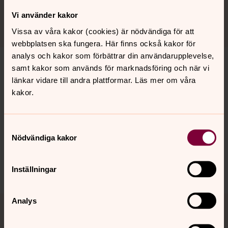
Klicka här
Vi använder kakor
Vissa av våra kakor (cookies) är nödvändiga för att
webbplatsen ska fungera. Här finns också kakor för
analys och kakor som förbättrar din användarupplevelse,
samt kakor som används för marknadsföring och när vi
länkar vidare till andra plattformar. Läs mer om våra
Senast ändrad 5 mars 2026
kakor.
Synpunkter eller frågor på sidans
innehåll?
Samtyckesval
jonkoping.info@svenskakyrkan.se
Nödvändiga kakor
Dela
Inställningar
Tillbaka till toppen
Tillbaka till innehållet
Analys